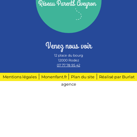
Réseau Parents Aveyron
Venez nous voir
12 place du bourg
12000 Rodez
07 77 78 95 42
|
|
|
Mentions légales
Monenfant.fr
Plan du site
Réalisé par Burlat
agence