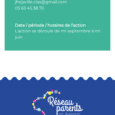
jfrejaville.clas@gmail.com
05 65 45 38 70
Date / période / horaires de l’action
L'action se déroule de mi septembre à mi
juin