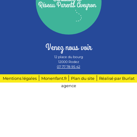
Réseau Parents Aveyron
Venez nous voir
12 place du bourg
12000 Rodez
07 77 78 95 42
|
|
|
Mentions légales
Monenfant.fr
Plan du site
Réalisé par Burlat
agence