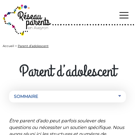
to
content
Accueil
>
Parent d’adolescent
Parent d’adolescent
SOMMAIRE
Être parent d’ado peut parfois soulever des
questions ou nécessiter un soutien spécifique. Nous
avons réuni ici les structures et numéros de