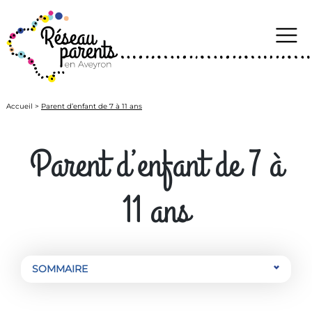
to
content
Accueil
>
Parent d’enfant de 7 à 11 ans
Parent d’enfant de 7 à
11 ans
SOMMAIRE