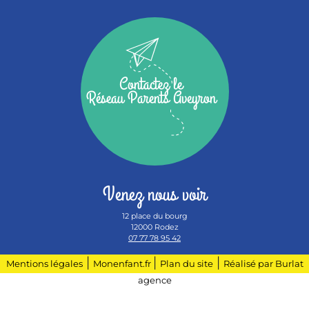
Contactez le
Réseau Parents Aveyron
Venez nous voir
12 place du bourg
12000 Rodez
07 77 78 95 42
|
|
|
Mentions légales
Monenfant.fr
Plan du site
Réalisé par Burlat
agence