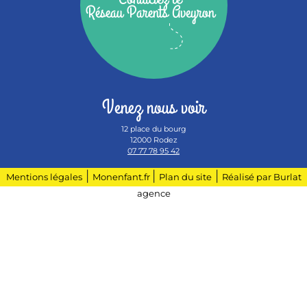
Réseau Parents Aveyron
Venez nous voir
12 place du bourg
12000 Rodez
07 77 78 95 42
|
|
|
Mentions légales
Monenfant.fr
Plan du site
Réalisé par Burlat
agence