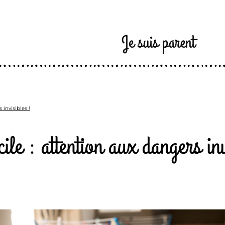
Je suis parent
 invisibles !
ile : attention aux dangers inv