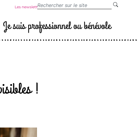
Les newsletters
Je suis professionnel ou bénévole
isibles !