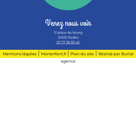
Venez nous voir
12 place du bourg
12000 Rodez
07 77 78 95 42
|
|
|
Mentions légales
Monenfant.fr
Plan du site
Réalisé par Burlat
agence