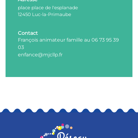
place place de l'esplanade
12450 Luc-la-Primaube
Contact
François animateur famille au 06 73 95 39
03
enfance@mjcllp.fr