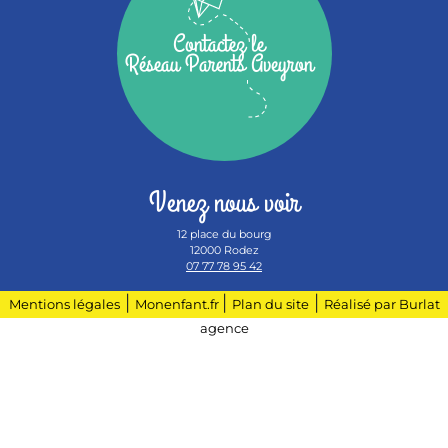
Contactez le
Réseau Parents Aveyron
Venez nous voir
12 place du bourg
12000 Rodez
07 77 78 95 42
|
|
|
Mentions légales
Monenfant.fr
Plan du site
Réalisé par Burlat
agence