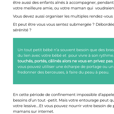
être aussi des enfants aînés à accompagner, pendant que
votre meilleure amie, ou votre maman qui voudraient
Vous devez aussi organiser les multiples rendez-vous 
Et peut être vous vous sentez submergée ? Débordée ?
sérénité ?
Un tout petit bébé n’a souvent besoin que des bras
du lien avec votre bébé et pour vivre à son rythme
touchés, portés, câlinés alors ne vous en privez pas
vous pouvez utiliser une écharpe de portage ou un 
fredonner des berceuses, à faire du peau à peau.
En cette période de confinement impossible d’appeler
besoins d’un tout -petit. Mais votre entourage peut qu
votre lessive….Et vous pouvez nourrir votre besoin de
mamans sur internet.