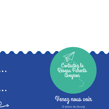
Contactez le
Réseau Parents
Aveyron
Venez nous voir
12 place du bourg