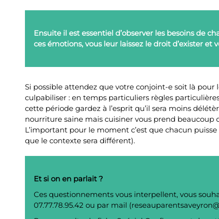
Ensuite il est essentiel d’observer les besoins de c
ces émotions, vous leur laissez le droit d’exister e
Si possible attendez que votre conjoint-e soit là pour 
culpabiliser : en temps particuliers règles particuli
cette période gardez à l’esprit qu’il sera moins délét
nourriture saine mais cuisiner vous prend beaucoup d
L’important pour le moment c’est que chacun puisse v
que le contexte sera différent).
Et si on en parlait ?
Ces questionnements vous interpellent, vous souha
07.77.78.95.42 ou par mail (reseauparentsaveyron@