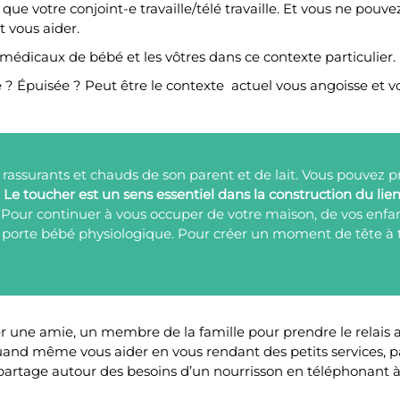
 votre conjoint-e travaille/télé travaille. Et vous ne pouvez p
 vous aider.
médicaux de bébé et les vôtres dans ce contexte particulier.
 Épuisée ? Peut être le contexte actuel vous angoisse et vo
 rassurants et chauds de son parent et de lait. Vous pouvez
.
Le toucher est un sens essentiel dans la construction du lie
. Pour continuer à vous occuper de votre maison, de vos enfa
porte bébé physiologique. Pour créer un moment de tête à têt
 une amie, un membre de la famille pour prendre le relais av
and même vous aider en vous rendant des petits services, par 
 partage autour des besoins d’un nourrisson en téléphonant à