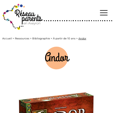
to
content
Accueil
>
Ressources
>
Bibliographie
>
À partir de 10 ans
>
Andor
Andor