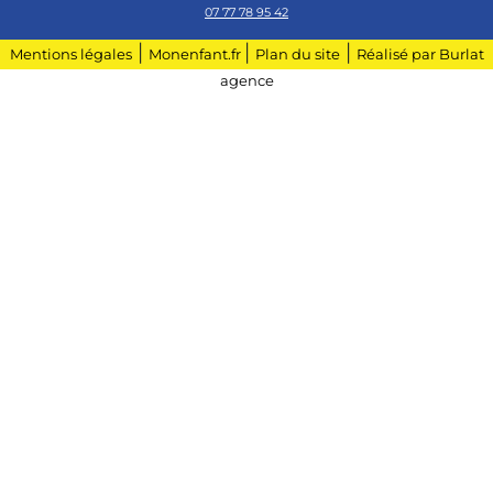
07 77 78 95 42
|
|
|
Mentions légales
Monenfant.fr
Plan du site
Réalisé par Burlat
agence