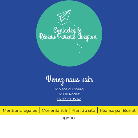
Contactez le
Réseau Parents Aveyron
Venez nous voir
12 place du bourg
12000 Rodez
07 77 78 95 42
|
|
|
Mentions légales
Monenfant.fr
Plan du site
Réalisé par Burlat
agence